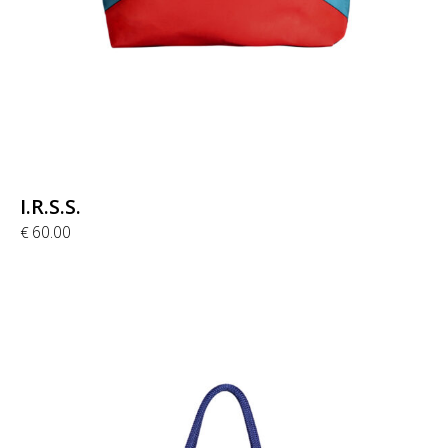
I.R.S.S.
60.00
€