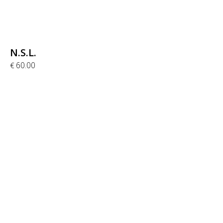
N.S.L.
60.00
€