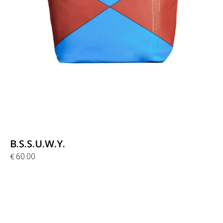
B.S.S.U.W.Y.
60.00
€