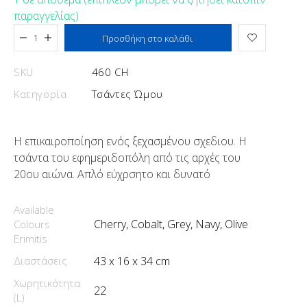
παραγγελίας)
Προστέθηκε στο καλάθι
Προσθήκη στο καλάθι
SKU
460 CH
Κατηγορία
Τσάντες Ώμου
Η επικαιροποίηση ενός ξεχασμένου σχεδιου. Η
τσάντα του εφημεριδοπόλη από τις αρχές του
20ου αιώνα. Απλό εύχρσητο και δυνατό
Available
Cherry, Cobalt, Grey, Navy, Olive
Colours
Erimitis
Διαστάσεις
43 x 16 x 34 cm
Χωρητικότητα
22
(L)