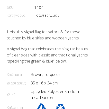
SKU
1104
Κατηγορία
Τσάντες Ώμου
Hoist this signal flag for sailors & for those
touched by blue skies and wooden yachts.
A signal bag that celebrates the singular beauty
of clear skies with classic and traditional yachts
“speckling the green & blue” below.
Brown, Turquoise
Χρώματα
35 x 16 x 34 cm
Διαστάσεις
Upcycled Polyester Sailcloth
Υλικό
a.k.a. Dacron
Καλύτερα