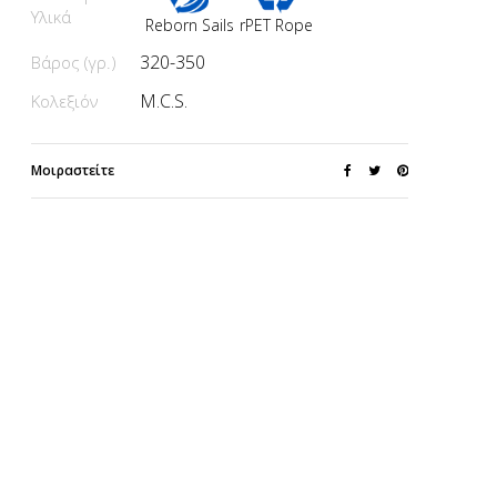
Υλικά
Reborn Sails
rPET Rope
320-350
Βάρος (γρ.)
M.C.S.
Κολεξιόν
Μοιραστείτε