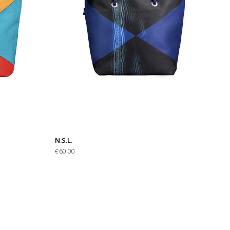
N.S.L.
60.00
€