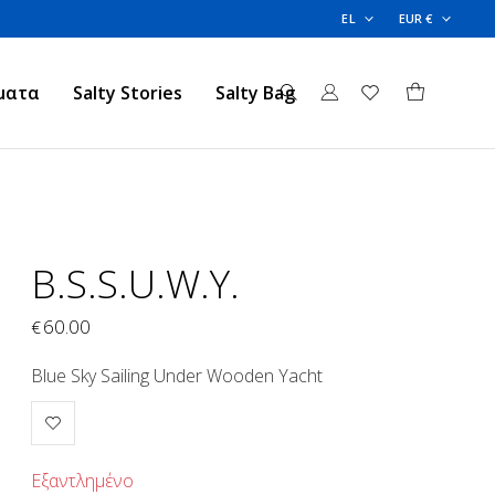
EL
EUR €
ματα
Salty Stories
Salty Bag
B.S.S.U.W.Y.
60.00
€
Blue Sky Sailing Under Wooden Yacht
Εξαντλημένο