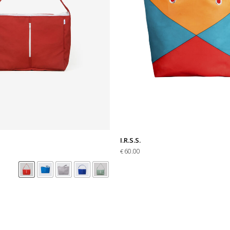
I.R.S.S.
60.00
€