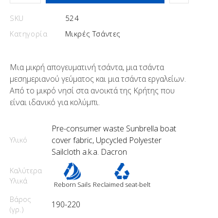
SKU
524
Κατηγορία
Μικρές Τσάντες
Μια μικρή απογευματινή τσάντα, μια τσάντα
μεσημεριανού γεύματος και μια τσάντα εργαλείων.
Από το μικρό νησί στα ανοικτά της Κρήτης που
είναι ιδανικό για κολύμπι.
Pre-consumer waste Sunbrella boat
Υλικό
cover fabric, Upcycled Polyester
Sailcloth a.k.a. Dacron
Καλύτερα
Υλικά
Reborn Sails
Reclaimed seat-belt
Βάρος
190-220
(γρ.)