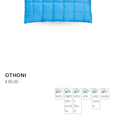
OTHONI
85.00
€