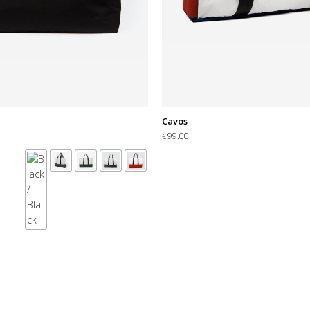
Cavos
99.00
€