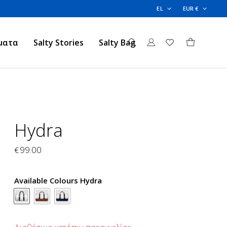
EL
EUR €
ματα
Salty Stories
Salty Bag
Hydra
99.00
€
Available Colours Hydra