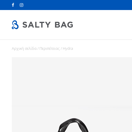
Αρχική σελίδα
/
Περιπέτειας
/ Hydra
Search
for: