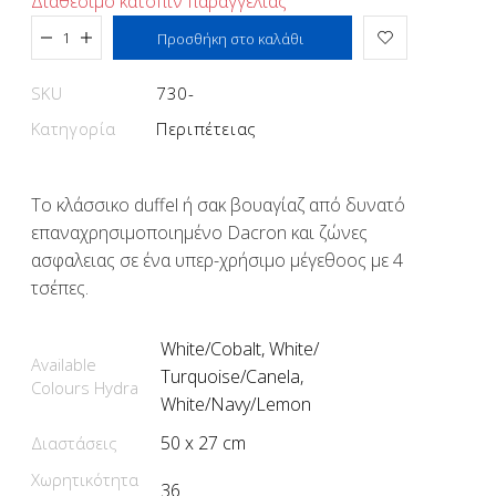
Διαθέσιμο κατόπιν παραγγελίας
Προστέθηκε στο καλάθι
Προσθήκη στο καλάθι
SKU
730-
Κατηγορία
Περιπέτειας
Το κλάσσικο duffel ή σακ βουαγίαζ από δυνατό
επαναχρησιμοποιημένο Dacron και ζώνες
ασφαλειας σε ένα υπερ-χρήσιμο μέγεθοος με 4
τσέπες.‎
White/Cobalt, White/
Available
Turquoise/Canela,
Colours Hydra
White/Navy/Lemon
50 x 27 cm
Διαστάσεις
Χωρητικότητα
36