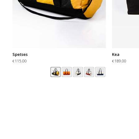
Spetses
Kea
115.00
189.00
€
€