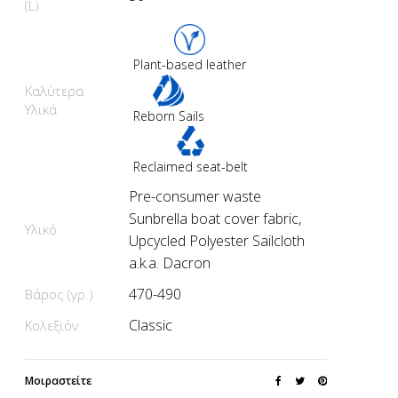
(L)
Plant-based leather
Καλύτερα
Υλικά
Reborn Sails
Reclaimed seat-belt
Pre-consumer waste
Sunbrella boat cover fabric,
Υλικό
Upcycled Polyester Sailcloth
a.k.a. Dacron
470-490
Βάρος (γρ.)
Classic
Κολεξιόν
Μοιραστείτε