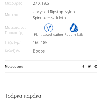
Μεζούρες
27 X 19,5
Upcycled Ripstop Nylon
Ματέρια
Spinnaker sailcloth
Ματέρια τσι
Προκοπής
Plant-based leather
Reborn Sails
Πέζο (γρ.)
160-185
Κολεξιόν
Boops
Μοιραστήτε
Τσάρκα παράκα