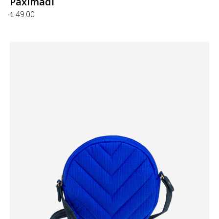
Paximadi
49.00
€