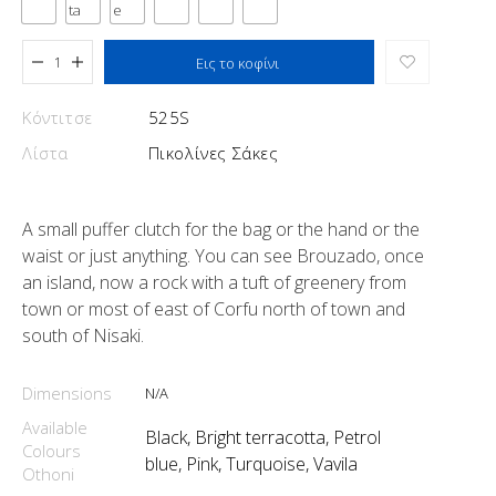
Added to cart
Εις το κοφίνι
Κόντιτσε
525S
Λίστα
Πικολίνες Σάκες
A small puffer clutch for the bag or the hand or the
waist or just anything. You can see Brouzado, once
an island, now a rock with a tuft of greenery from
town or most of east of Corfu north of town and
south of Nisaki.
Dimensions
N/A
Available
Black, Bright terracotta, Petrol
Colours
blue, Pink, Turquoise, Vavila
Othoni