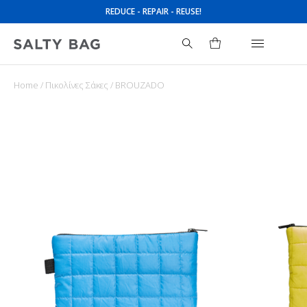
REDUCE - REPAIR - REUSE!
Home
/
Πικολίνες Σάκες
/ BROUZADO
Search
for: