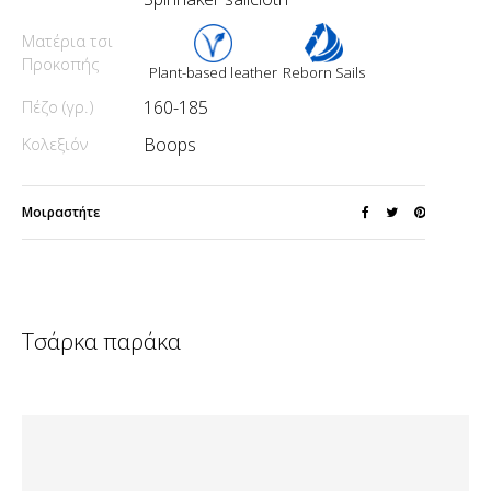
Ματέρια τσι
Προκοπής
Plant-based leather
Reborn Sails
Πέζο (γρ.)
160-185
Κολεξιόν
Boops
Μοιραστήτε
Τσάρκα παράκα