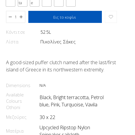
Added to cart
Εις το κοφίνι
Κόντιτσε
525L
Λίστα
Πικολίνες Σάκες
A good-sized puffer clutch named after the last/first
island of Greece in its northwestern extremity.
Dimensions
N/A
Available
Black, Bright terracotta, Petrol
Colours
blue, Pink, Turquoise, Vavila
Othoni
Μεζούρες
30 x 22
Upcycled Ripstop Nylon
Ματέρια
Spinnaker sailcloth