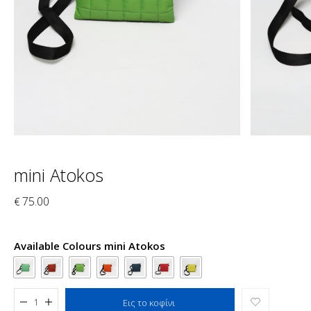
mini Atokos
75.00
€
Available Colours mini Atokos
Added to cart
Εις το κοφίνι