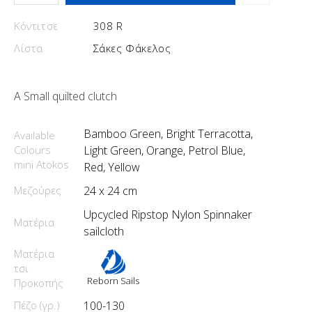
Κόντιτσε
308 R
Λίστα
Σάκες Φάκελος
A Small quilted clutch
Bamboo Green, Bright Terracotta,
Available
Colours
Light Green, Orange, Petrol Blue,
mini Atokos
Red, Yellow
Μεζούρες
24 x 24 cm
Upcycled Ripstop Nylon Spinnaker
Ματέρια
sailcloth
Ματέρια
τσι
Reborn Sails
Προκοπής
Πέζο (γρ.)
100-130